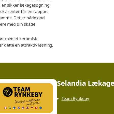
d en sikker lækagesøgning
rekvirenter får en rapport
samme. Det er både god
dere med din skade.
ør med et keramisk
 dette en attraktiv løsning,
Selandia Lækage
Team Rynkeby