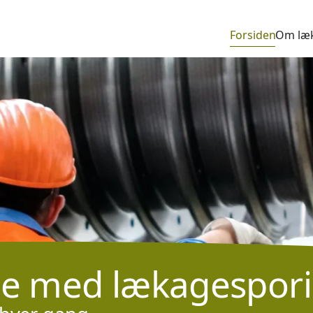
Forsiden
Om læ
nge med
lækagespor