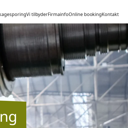
kagesporing
Vi tilbyder
Firmainfo
Online booking
Kontakt
ing