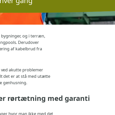
t hver gang
i bygninger, og i terræn,
ingpools. Derudover
sering af kabelbrud fra
g ved akutte problemer
t det er at stå med utætte
re genhusning.
er rørtætning med garanti
ager, hvor man ikke med det