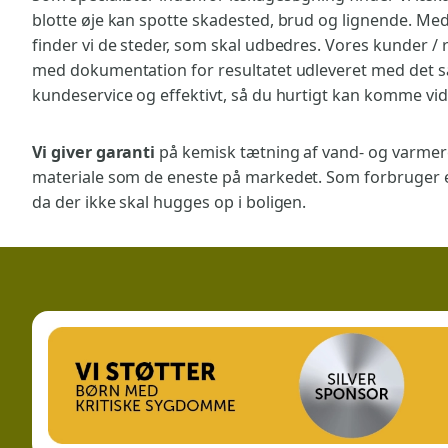
blotte øje kan spotte skadested, brud og lignende. Me
finder vi de steder, som skal udbedres. Vores kunder / 
med dokumentation for resultatet udleveret med det 
kundeservice og effektivt, så du hurtigt kan komme vi
Vi giver garanti
på kemisk tætning af vand- og varmer
materiale som de eneste på markedet. Som forbruger er
da der ikke skal hugges op i boligen.