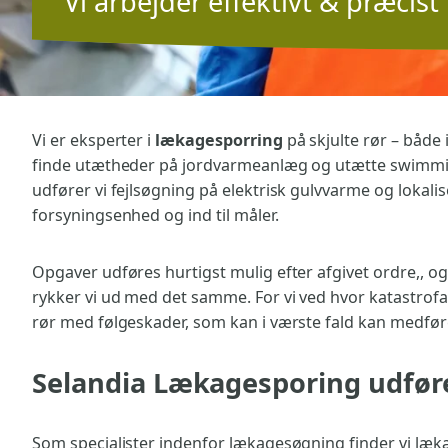
Vi arbejder effektivt & præcis
Vi er eksperter i
lækagesporring
på skjulte rør – både 
finde utætheder på jordvarmeanlæg og utætte swimm
udfører vi fejlsøgning på elektrisk gulvvarme og lokali
forsyningsenhed og ind til måler.
Opgaver udføres hurtigst mulig efter afgivet ordre,, o
rykker vi ud med det samme. For vi ved hvor katastrofal
rør med følgeskader, som kan i værste fald kan medfø
Selandia Lækagesporing udfør
Som specialister indenfor lækagesøgning finder vi læk